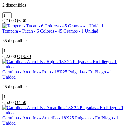
Q7.00.
Q6.30.
Pilot
-
2 disponibles
-
1
Almohadilla
V-
Unidad
-
Board
cantidad
Original
Current
Q
7.00
Q
6.30
Baco
Master
price
price
-
-
was:
is:
Tempera - Tucan - 6 Colores - 45 Gramos - 1 Unidad
Pizarra
8ml
Q7.00.
Q6.30.
-
-
35 disponibles
De
Azul
Tempera
Madera
-
-
-
1
Original
Current
Q
22.00
Q
19.80
Tucan
1
Unidad
price
price
-
Unidad
cantidad
was:
is:
6
cantidad
Q22.00.
Q19.80.
Cartulina - Arco Iris - Rojo - 18X25 Pulgadas - En Pliego - 1
Colores
Unidad
-
45
25 disponibles
Gramos
Cartulina
-
-
1
Original
Current
Q
5.00
Q
4.50
Arco
Unidad
price
price
Iris
cantidad
was:
is:
-
Q5.00.
Q4.50.
Cartulina - Arco Iris - Amarillo - 18X25 Pulgadas - En Pliego - 1
Rojo
Unidad
-