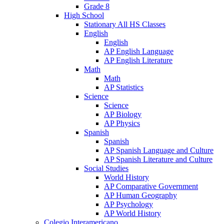
Grade 8
High School
Stationary All HS Classes
English
English
AP English Language
AP English Literature
Math
Math
AP Statistics
Science
Science
AP Biology
AP Physics
Spanish
Spanish
AP Spanish Language and Culture
AP Spanish Literature and Culture
Social Studies
World History
AP Comparative Government
AP Human Geography
AP Psychology
AP World History
Colegio Interamericano