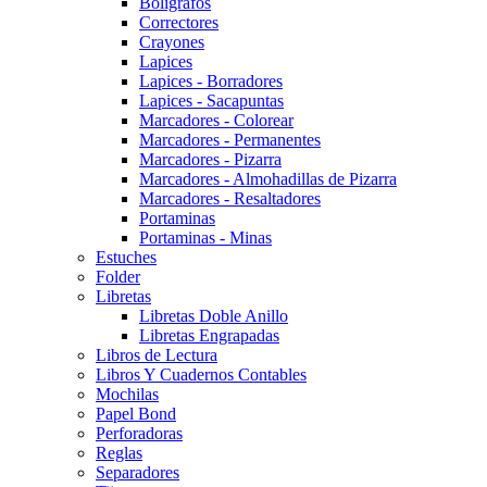
Boligrafos
Correctores
Crayones
Lapices
Lapices - Borradores
Lapices - Sacapuntas
Marcadores - Colorear
Marcadores - Permanentes
Marcadores - Pizarra
Marcadores - Almohadillas de Pizarra
Marcadores - Resaltadores
Portaminas
Portaminas - Minas
Estuches
Folder
Libretas
Libretas Doble Anillo
Libretas Engrapadas
Libros de Lectura
Libros Y Cuadernos Contables
Mochilas
Papel Bond
Perforadoras
Reglas
Separadores