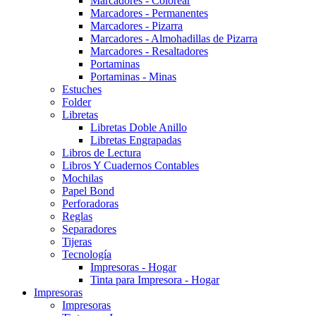
Marcadores - Colorear
Marcadores - Permanentes
Marcadores - Pizarra
Marcadores - Almohadillas de Pizarra
Marcadores - Resaltadores
Portaminas
Portaminas - Minas
Estuches
Folder
Libretas
Libretas Doble Anillo
Libretas Engrapadas
Libros de Lectura
Libros Y Cuadernos Contables
Mochilas
Papel Bond
Perforadoras
Reglas
Separadores
Tijeras
Tecnología
Impresoras - Hogar
Tinta para Impresora - Hogar
Impresoras
Impresoras