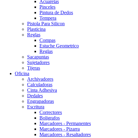
Acuarelas
Pinceles
Pintura de Dedos
Tempera
Pistola Para Silicon
Plasticina
Reglas
Compas
Estuche Geometrico
Reglas
Sacapuntas
Sujetadores
Tijeras
Oficina
Archivadores
Calculadoras
Cinta Adhesiva
Dedales
Engrapadoras
Escritura
Correctores
Boligrafos
Marcadores - Permanentes
Marcadores - Pizarra
Marcadores - Resaltadores