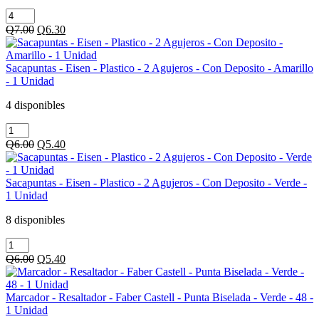
Borrador
-
Original
Current
Q
7.00
Q
6.30
Faber
price
price
Castell
was:
is:
-
Q7.00.
Q6.30.
Sacapuntas - Eisen - Plastico - 2 Agujeros - Con Deposito - Amarillo
Grande
- 1 Unidad
-
Dust
4 disponibles
Free
Sacapuntas
-
-
Blanco
Original
Current
Q
6.00
Q
5.40
Eisen
-
price
price
-
1
was:
is:
Plastico
Unidad
Q6.00.
Q5.40.
Sacapuntas - Eisen - Plastico - 2 Agujeros - Con Deposito - Verde -
-
cantidad
1 Unidad
2
Agujeros
8 disponibles
-
Sacapuntas
Con
-
Deposito
Original
Current
Q
6.00
Q
5.40
Eisen
-
price
price
-
Amarillo
was:
is:
Plastico
-
Q6.00.
Q5.40.
Marcador - Resaltador - Faber Castell - Punta Biselada - Verde - 48 -
-
1
1 Unidad