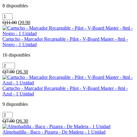
-
8 disponibles
V-
Marcador
Board
-
Master
Original
Current
Q
11.00
Q
9.90
Pizarra
-
price
price
-
Negro
was:
is:
Recargable
-
Q11.00.
Q9.90.
Cartucho - Marcador Recargable - Pilot - V-Board Master - 8ml -
-
Punta
Negro - 1 Unidad
Pilot
Redonda
-
-
16 disponibles
V-
1
Cartucho
Board
Unidad
-
Master
cantidad
Original
Current
Q
7.00
Q
6.30
Marcador
-
price
price
Recargable
Azul
was:
is:
-
-
Q7.00.
Q6.30.
Cartucho - Marcador Recargable - Pilot - V-Board Master - 8ml -
Pilot
Punta
Azul - 1 Unidad
-
Redonda
V-
-
9 disponibles
Board
1
Cartucho
Master
Unidad
-
-
cantidad
Original
Current
Q
7.00
Q
6.30
Marcador
8ml
price
price
Recargable
-
was:
is:
Almohadilla - Baco - Pizarra - De Madera - 1 Unidad
-
Negro