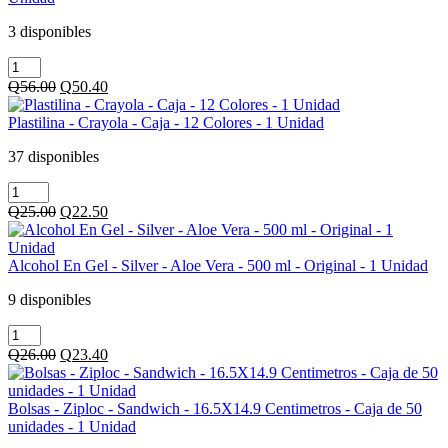
Bote
1
Unidad
-
Unidad
cantidad
3 disponibles
4
cantidad
Estuche
Onzas
-
-
Original
Current
Q
56.00
Q
50.40
Sierra
Celeste
price
price
Madre
-
was:
is:
Plastilina - Crayola - Caja - 12 Colores - 1 Unidad
-
1
Q56.00.
Q50.40.
Gris
Unidad
37 disponibles
-
cantidad
Plastilina
Tela
-
-
Original
Current
Q
25.00
Q
22.50
Crayola
Grande
price
price
-
-
was:
is:
Caja
Portalapiz
Q25.00.
Q22.50.
Alcohol En Gel - Silver - Aloe Vera - 500 ml - Original - 1 Unidad
-
-
12
1
9 disponibles
Colores
Unidad
Alcohol
-
cantidad
En
1
Original
Current
Q
26.00
Q
23.40
Gel
Unidad
price
price
-
cantidad
was:
is:
Silver
Q26.00.
Q23.40.
Bolsas - Ziploc - Sandwich - 16.5X14.9 Centimetros - Caja de 50
-
unidades - 1 Unidad
Aloe