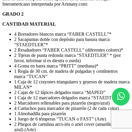
-
Interamericano interpretada por Arimany.com:
-
1
Grado
Unidad
GRADO 2
2
cantidad
cantidad
CANTIDAD MATERIAL
4 Borradores blancos marca “FABER CASTELL”*
2 Sacapuntas doble con depósito para basura marca
“STAEDTLER”*
2 Resaltadores “FABER CASTELL” (diferentes colores)*
2 Tijeras de punta redonda marca “STAEDTLER” * (por
favor, informar si es diestra o zurda)
4 Goma en barra marca “PRITT” (mediana)*
1 Regla de 30 cm. de madera de pulgadas y centímetros
marca “TUCAN”
1 Caja de 12 crayones triangulares y gruesos de madera marca
MILAN*
2 Cajas de 12 lápices delgados marca “MAPED”
1 Caja de 12 marcadores delgados marca “STAEDTLER” *
2 Marcadores rellenables para pizarrón (negro/azul)
4 Cartuchos para marcador de pizarrón (2 de cada color)
1 Almohadilla para pizarrón
1 Juego de 6 témperas “TUCAN o FAST” (Arte)
2 Pliegos de cartulina arco-iris o ariel cover (amarillo, rojo o
azul) (Arte)