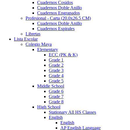
Cuadernos Cosidos
Cuadernos Doble Anillo
Cuadernos Engrapados
Profesional - Carta (20.0x26.5 CM)
Cuadernos Doble Anillo
Cuadernos Espirales
Libretas
Lista Escolar
Colegio Maya
Elementary
ECC (PK & K)
Grade 1
Grade 2
Grade 3
Grade 4
Grade 5
Middle School
Grade 6
Grade 7
Grade 8
High School
Stationary All HS Classes
English
English
AP English Language