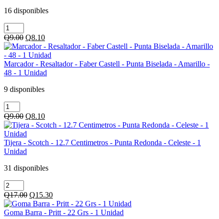
2
Unidad
Agujeros
cantidad
16 disponibles
-
Marcador
Con
-
Deposito
Original
Current
Q
9.00
Q
8.10
Resaltador
-
price
price
-
Verde
was:
is:
Faber
-
Q9.00.
Q8.10.
Marcador - Resaltador - Faber Castell - Punta Biselada - Amarillo -
Castell
1
48 - 1 Unidad
-
Unidad
Punta
cantidad
9 disponibles
Biselada
Marcador
-
-
Verde
Original
Current
Q
9.00
Q
8.10
Resaltador
-
price
price
-
48
was:
is:
Faber
-
Q9.00.
Q8.10.
Tijera - Scotch - 12.7 Centimetros - Punta Redonda - Celeste - 1
Castell
1
Unidad
-
Unidad
Punta
cantidad
31 disponibles
Biselada
Tijera
-
-
Amarillo
Original
Current
Q
17.00
Q
15.30
Scotch
-
price
price
-
48
was:
is:
Goma Barra - Pritt - 22 Grs - 1 Unidad