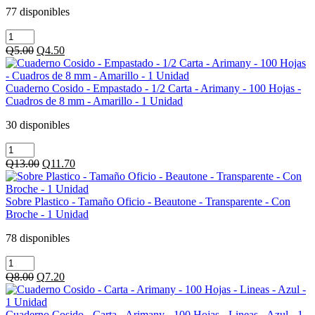
18X25
77 disponibles
Pulgadas
Cartulina
-
-
En
Original
Current
Q
5.00
Q
4.50
Arco
Pliego
price
price
Iris
-
was:
is:
-
1
Q5.00.
Q4.50.
Cuaderno Cosido - Empastado - 1/2 Carta - Arimany - 100 Hojas -
Amarillo
Unidad
Cuadros de 8 mm - Amarillo - 1 Unidad
-
cantidad
18X25
30 disponibles
Pulgadas
Cuaderno
-
Cosido
En
Original
Current
Q
13.00
Q
11.70
-
Pliego
price
price
Empastado
-
was:
is:
-
1
Q13.00.
Q11.70.
Sobre Plastico - Tamaño Oficio - Beautone - Transparente - Con
1/2
Unidad
Broche - 1 Unidad
Carta
cantidad
-
78 disponibles
Arimany
Sobre
-
Plastico
100
Original
Current
Q
8.00
Q
7.20
-
Hojas
price
price
Tamaño
-
was:
is:
Oficio
Cuadros
Q8.00.
Q7.20.
Cuaderno Cosido - Carta - Arimany - 100 Hojas - Lineas - Azul - 1