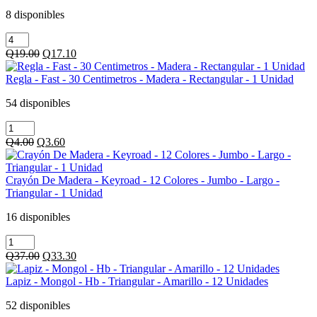
12.7
-
Q17.00.
Q15.30.
Centimetros
1
8 disponibles
-
Unidad
Goma
Punta
cantidad
Barra
Redonda
Original
Current
Q
19.00
Q
17.10
-
-
price
price
Pritt
Celeste
was:
is:
Regla - Fast - 30 Centimetros - Madera - Rectangular - 1 Unidad
-
-
Q19.00.
Q17.10.
22
1
54 disponibles
Grs
Unidad
Regla
-
cantidad
-
1
Original
Current
Q
4.00
Q
3.60
Fast
Unidad
price
price
-
cantidad
was:
is:
30
Q4.00.
Q3.60.
Crayón De Madera - Keyroad - 12 Colores - Jumbo - Largo -
Centimetros
Triangular - 1 Unidad
-
Madera
16 disponibles
-
Crayón
Rectangular
De
-
Original
Current
Q
37.00
Q
33.30
Madera
1
price
price
-
Unidad
was:
is:
Lapiz - Mongol - Hb - Triangular - Amarillo - 12 Unidades
Keyroad
cantidad
Q37.00.
Q33.30.
-
52 disponibles
12