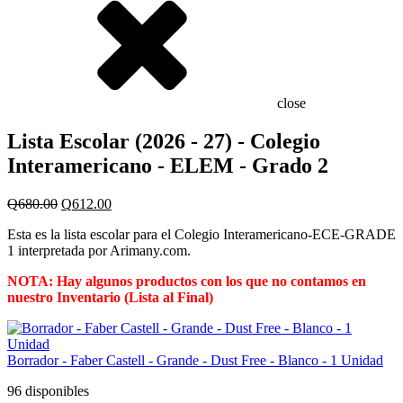
close
Lista Escolar (2026 - 27) - Colegio
Interamericano - ELEM - Grado 2
Original
Current
Q
680.00
Q
612.00
price
price
Esta es la lista escolar para el Colegio Interamericano-ECE-GRADE
was:
is:
1 interpretada por Arimany.com.
Q680.00.
Q612.00.
NOTA: Hay algunos productos con los que no contamos en
nuestro Inventario (Lista al Final)
Borrador - Faber Castell - Grande - Dust Free - Blanco - 1 Unidad
96 disponibles