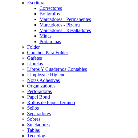
Escritura
Correctores
Boligrafos
Marcadores - Permanentes
Marcadores - Pizarra
Marcadores - Resaltadores
Minas
Portaminas
Folder
Ganchos Para Folder
Gafetes
Libretas
Libros Y Cuadernos Contables
Limpieza e Higiene
Notas Adhesivas
Organizadores
Perforadoras
Papel Bond
Rollos de Papel Termico
Sellos
Separadores
Sobres
Sujetadores
Tablas
Tecnología