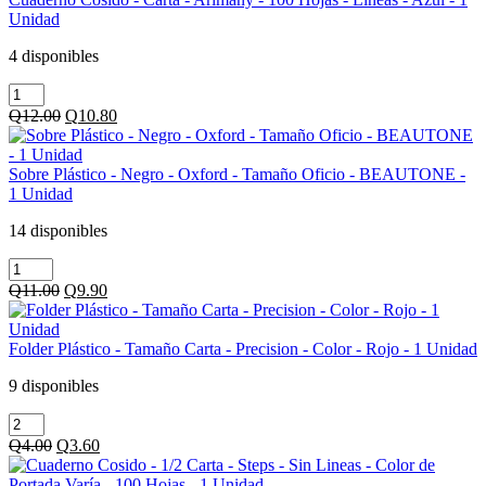
-
de
Unidad
Beautone
8
-
mm
4 disponibles
Transparente
-
Cuaderno
-
Amarillo
Cosido
Con
-
Original
Current
Q
12.00
Q
10.80
-
Broche
1
price
price
Carta
-
Unidad
was:
is:
-
1
cantidad
Q12.00.
Q10.80.
Sobre Plástico - Negro - Oxford - Tamaño Oficio - BEAUTONE -
Arimany
Unidad
1 Unidad
-
cantidad
100
14 disponibles
Hojas
Sobre
-
Plástico
Lineas
Original
Current
Q
11.00
Q
9.90
-
-
price
price
Negro
Azul
was:
is:
-
-
Q11.00.
Q9.90.
Folder Plástico - Tamaño Carta - Precision - Color - Rojo - 1 Unidad
Oxford
1
-
Unidad
9 disponibles
Tamaño
cantidad
Folder
Oficio
Plástico
-
Original
Current
Q
4.00
Q
3.60
-
BEAUTONE
price
price
Tamaño
-
was:
is: