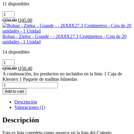
Vera
11 disponibles
-
Bolsas
500
-
ml
Original
Current
Q
50.00
Q
45.00
Ziploc
-
price
price
-
Original
was:
is:
Sandwich
-
Q50.00.
Q45.00.
Bolsas - Ziploc - Grande - - 26X8X27.3 Centimetros - Caja de 20
-
1
unidades - 1 Unidad
16.5X14.9
Unidad
Centimetros
cantidad
14 disponibles
-
Bolsas
Caja
-
de
Original
Current
Q
56.00
Q
50.40
Ziploc
50
price
price
A continuación, los productos no incluidos en la lista: 1 Caja de
-
unidades
was:
is:
Kleenex 1 Paquete de toallitas húmedas
Grande
-
Lista
Q56.00.
Q50.40.
-
1
Escolar
Add to cart
-
Unidad
(2026
26X8X27.3
cantidad
-
Descripción
Centimetros
27)
Valoraciones (1)
-
-
Caja
Colegio
Descripción
de
Interamericano
20
-
unidades
Esta es lista completa como aparece en la lista del Colegio
ELEM