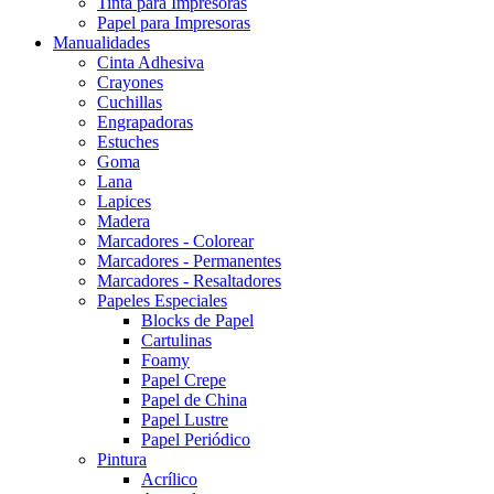
Tinta para Impresoras
Papel para Impresoras
Manualidades
Cinta Adhesiva
Crayones
Cuchillas
Engrapadoras
Estuches
Goma
Lana
Lapices
Madera
Marcadores - Colorear
Marcadores - Permanentes
Marcadores - Resaltadores
Papeles Especiales
Blocks de Papel
Cartulinas
Foamy
Papel Crepe
Papel de China
Papel Lustre
Papel Periódico
Pintura
Acrílico