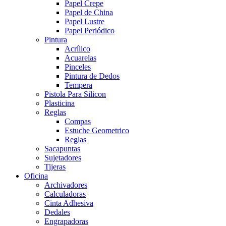
Papel Crepe
Papel de China
Papel Lustre
Papel Periódico
Pintura
Acrílico
Acuarelas
Pinceles
Pintura de Dedos
Tempera
Pistola Para Silicon
Plasticina
Reglas
Compas
Estuche Geometrico
Reglas
Sacapuntas
Sujetadores
Tijeras
Oficina
Archivadores
Calculadoras
Cinta Adhesiva
Dedales
Engrapadoras