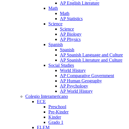
AP English Literature
Math
Math
AP Statistics
Science
Science
AP Biology
AP Physics
Spanish
Spanish
AP Spanish Language and Culture
AP Spanish Literature and Culture
Social Studies
World History
AP Comparative Government
AP Human Geography
AP Psychology
AP World History
Colegio Interamericano
ECE
Preschool
Pre-Kinder
Kinder
Grado 1
ELEM