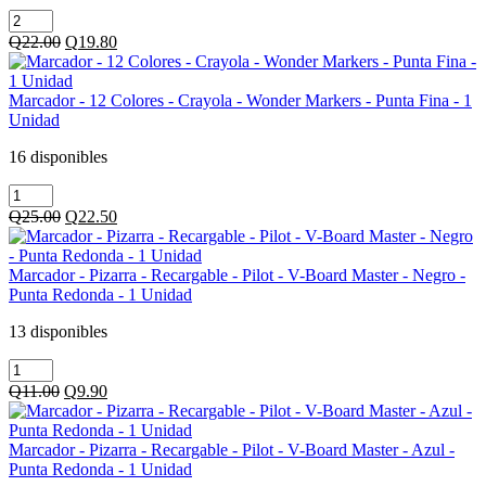
Lapiz
Colores
-
-
Original
Current
Q
22.00
Q
19.80
Mongol
Jumbo
price
price
-
-
was:
is:
Hb
Largo
Q22.00.
Q19.80.
Marcador - 12 Colores - Crayola - Wonder Markers - Punta Fina - 1
-
-
Unidad
Triangular
Triangular
-
-
16 disponibles
Amarillo
1
Marcador
-
Unidad
-
12
cantidad
Original
Current
Q
25.00
Q
22.50
12
Unidades
price
price
Colores
cantidad
was:
is:
-
Q25.00.
Q22.50.
Marcador - Pizarra - Recargable - Pilot - V-Board Master - Negro -
Crayola
Punta Redonda - 1 Unidad
-
Wonder
13 disponibles
Markers
Marcador
-
-
Punta
Original
Current
Q
11.00
Q
9.90
Pizarra
Fina
price
price
-
-
was:
is:
Recargable
1
Q11.00.
Q9.90.
Marcador - Pizarra - Recargable - Pilot - V-Board Master - Azul -
-
Unidad
Punta Redonda - 1 Unidad
Pilot
cantidad