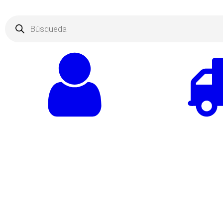
Products
search