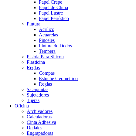
Papel Crepe
Papel de China
Papel Lustre
Papel Periódico
Pintura
Acrílico
Acuarelas
Pinceles
Pintura de Dedos
Tempera
Pistola Para Silicon
Plasticina
Reglas
Compas
Estuche Geometrico
Reglas
Sacapuntas
Sujetadores
Tijeras
Oficina
Archivadores
Calculadoras
Cinta Adhesiva
Dedales
Engrapadoras