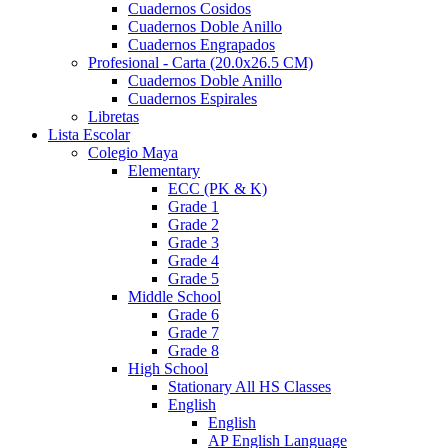
Cuadernos Cosidos
Cuadernos Doble Anillo
Cuadernos Engrapados
Profesional - Carta (20.0x26.5 CM)
Cuadernos Doble Anillo
Cuadernos Espirales
Libretas
Lista Escolar
Colegio Maya
Elementary
ECC (PK & K)
Grade 1
Grade 2
Grade 3
Grade 4
Grade 5
Middle School
Grade 6
Grade 7
Grade 8
High School
Stationary All HS Classes
English
English
AP English Language