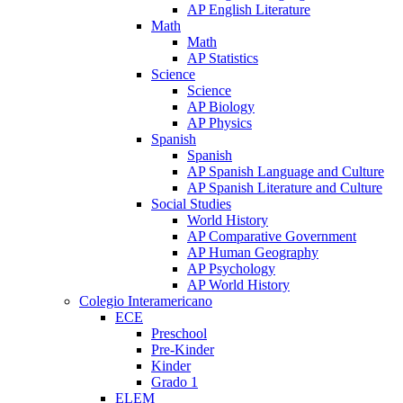
AP English Literature
Math
Math
AP Statistics
Science
Science
AP Biology
AP Physics
Spanish
Spanish
AP Spanish Language and Culture
AP Spanish Literature and Culture
Social Studies
World History
AP Comparative Government
AP Human Geography
AP Psychology
AP World History
Colegio Interamericano
ECE
Preschool
Pre-Kinder
Kinder
Grado 1
ELEM