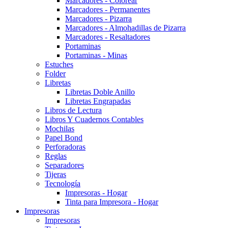
Marcadores - Colorear
Marcadores - Permanentes
Marcadores - Pizarra
Marcadores - Almohadillas de Pizarra
Marcadores - Resaltadores
Portaminas
Portaminas - Minas
Estuches
Folder
Libretas
Libretas Doble Anillo
Libretas Engrapadas
Libros de Lectura
Libros Y Cuadernos Contables
Mochilas
Papel Bond
Perforadoras
Reglas
Separadores
Tijeras
Tecnología
Impresoras - Hogar
Tinta para Impresora - Hogar
Impresoras
Impresoras