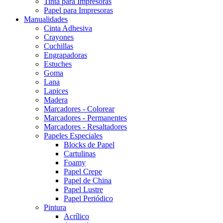
Tinta para Impresoras
Papel para Impresoras
Manualidades
Cinta Adhesiva
Crayones
Cuchillas
Engrapadoras
Estuches
Goma
Lana
Lapices
Madera
Marcadores - Colorear
Marcadores - Permanentes
Marcadores - Resaltadores
Papeles Especiales
Blocks de Papel
Cartulinas
Foamy
Papel Crepe
Papel de China
Papel Lustre
Papel Periódico
Pintura
Acrílico