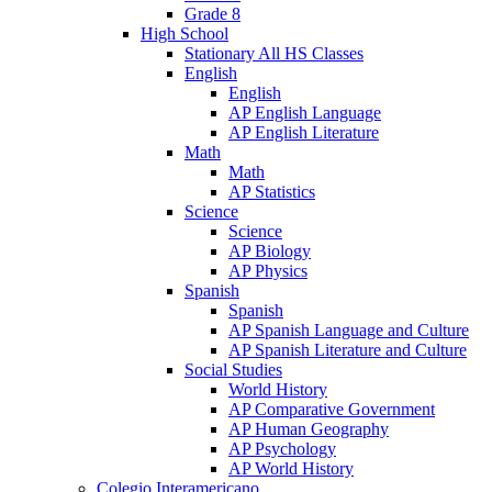
Grade 8
High School
Stationary All HS Classes
English
English
AP English Language
AP English Literature
Math
Math
AP Statistics
Science
Science
AP Biology
AP Physics
Spanish
Spanish
AP Spanish Language and Culture
AP Spanish Literature and Culture
Social Studies
World History
AP Comparative Government
AP Human Geography
AP Psychology
AP World History
Colegio Interamericano