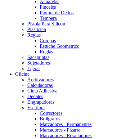
Acuarelas
Pinceles
Pintura de Dedos
Tempera
Pistola Para Silicon
Plasticina
Reglas
Compas
Estuche Geometrico
Reglas
Sacapuntas
Sujetadores
Tijeras
Oficina
Archivadores
Calculadoras
Cinta Adhesiva
Dedales
Engrapadoras
Escritura
Correctores
Boligrafos
Marcadores - Permanentes
Marcadores - Pizarra
Marcadores - Resaltadores