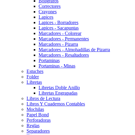
Boligrafos
Correctores
Crayones
Lapices
Lapices - Borradores
Lapices - Sacapuntas
Marcadores - Colorear
Marcadores - Permanentes
Marcadores - Pizarra
Marcadores - Almohadillas de Pizarra
Marcadores - Resaltadores
Portaminas
Portaminas - Minas
Estuches
Folder
Libretas
Libretas Doble Anillo
Libretas Engrapadas
Libros de Lectura
Libros Y Cuadernos Contables
Mochilas
Papel Bond
Perforadoras
Reglas
Separadores