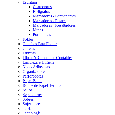
Escritura
Correctores
Boligrafos
Marcadores - Permanentes
Marcadores - Pizarra
Marcadores - Resaltadores
Minas
Portaminas
Folder
Ganchos Para Folder
Gafetes
Libretas
Libros Y Cuadernos Contables
Limpieza e Higiene
Notas Adhesivas
Organizadores
Perforadoras
Papel Bond
Rollos de Papel Termico
Sellos
Separadores
Sobres
Sujetadores
Tablas
Tecnología