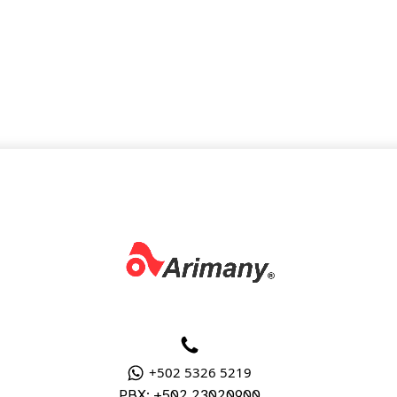
+502 5326 5219
PBX: +502 23020900