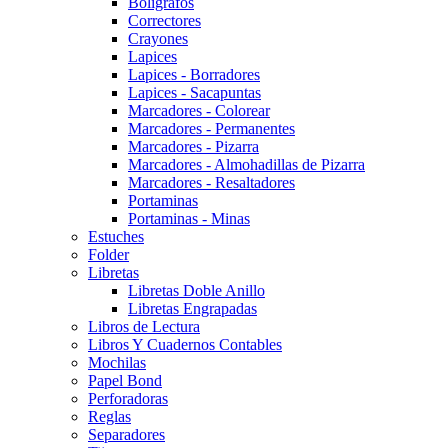
Boligrafos
Correctores
Crayones
Lapices
Lapices - Borradores
Lapices - Sacapuntas
Marcadores - Colorear
Marcadores - Permanentes
Marcadores - Pizarra
Marcadores - Almohadillas de Pizarra
Marcadores - Resaltadores
Portaminas
Portaminas - Minas
Estuches
Folder
Libretas
Libretas Doble Anillo
Libretas Engrapadas
Libros de Lectura
Libros Y Cuadernos Contables
Mochilas
Papel Bond
Perforadoras
Reglas
Separadores