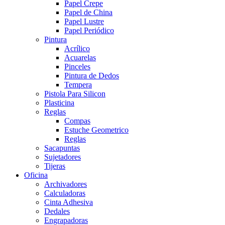
Papel Crepe
Papel de China
Papel Lustre
Papel Periódico
Pintura
Acrílico
Acuarelas
Pinceles
Pintura de Dedos
Tempera
Pistola Para Silicon
Plasticina
Reglas
Compas
Estuche Geometrico
Reglas
Sacapuntas
Sujetadores
Tijeras
Oficina
Archivadores
Calculadoras
Cinta Adhesiva
Dedales
Engrapadoras