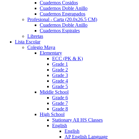
Cuadernos Cosidos
Cuadernos Doble Anillo
Cuadernos Engrapados
Profesional - Carta (20.0x26.5 CM)
Cuadernos Doble Anillo
Cuadernos Espirales
Libretas
Lista Escolar
Colegio Maya
Elementary
ECC (PK & K)
Grade 1
Grade 2
Grade 3
Grade 4
Grade 5
Middle School
Grade 6
Grade 7
Grade 8
High School
Stationary All HS Classes
English
English
AP English Language