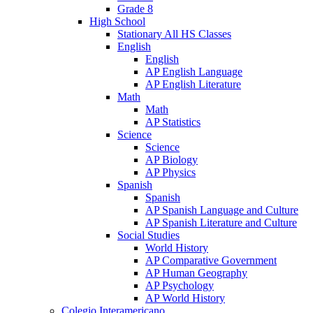
Grade 8
High School
Stationary All HS Classes
English
English
AP English Language
AP English Literature
Math
Math
AP Statistics
Science
Science
AP Biology
AP Physics
Spanish
Spanish
AP Spanish Language and Culture
AP Spanish Literature and Culture
Social Studies
World History
AP Comparative Government
AP Human Geography
AP Psychology
AP World History
Colegio Interamericano