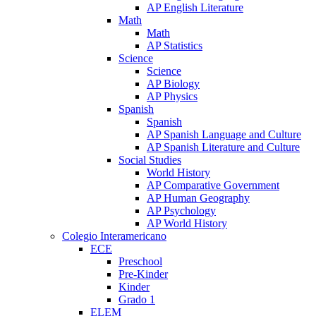
AP English Literature
Math
Math
AP Statistics
Science
Science
AP Biology
AP Physics
Spanish
Spanish
AP Spanish Language and Culture
AP Spanish Literature and Culture
Social Studies
World History
AP Comparative Government
AP Human Geography
AP Psychology
AP World History
Colegio Interamericano
ECE
Preschool
Pre-Kinder
Kinder
Grado 1
ELEM