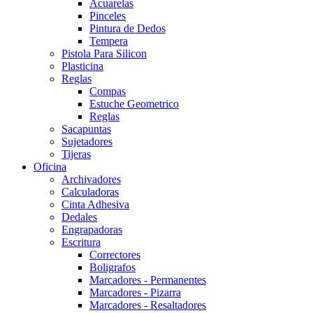
Acuarelas
Pinceles
Pintura de Dedos
Tempera
Pistola Para Silicon
Plasticina
Reglas
Compas
Estuche Geometrico
Reglas
Sacapuntas
Sujetadores
Tijeras
Oficina
Archivadores
Calculadoras
Cinta Adhesiva
Dedales
Engrapadoras
Escritura
Correctores
Boligrafos
Marcadores - Permanentes
Marcadores - Pizarra
Marcadores - Resaltadores