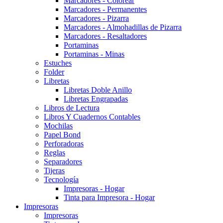
Marcadores - Colorear
Marcadores - Permanentes
Marcadores - Pizarra
Marcadores - Almohadillas de Pizarra
Marcadores - Resaltadores
Portaminas
Portaminas - Minas
Estuches
Folder
Libretas
Libretas Doble Anillo
Libretas Engrapadas
Libros de Lectura
Libros Y Cuadernos Contables
Mochilas
Papel Bond
Perforadoras
Reglas
Separadores
Tijeras
Tecnología
Impresoras - Hogar
Tinta para Impresora - Hogar
Impresoras
Impresoras