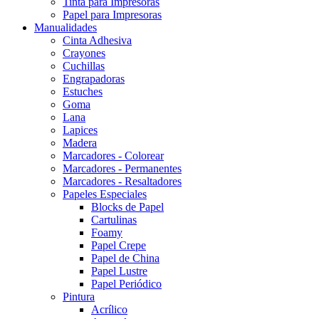
Tinta para Impresoras
Papel para Impresoras
Manualidades
Cinta Adhesiva
Crayones
Cuchillas
Engrapadoras
Estuches
Goma
Lana
Lapices
Madera
Marcadores - Colorear
Marcadores - Permanentes
Marcadores - Resaltadores
Papeles Especiales
Blocks de Papel
Cartulinas
Foamy
Papel Crepe
Papel de China
Papel Lustre
Papel Periódico
Pintura
Acrílico