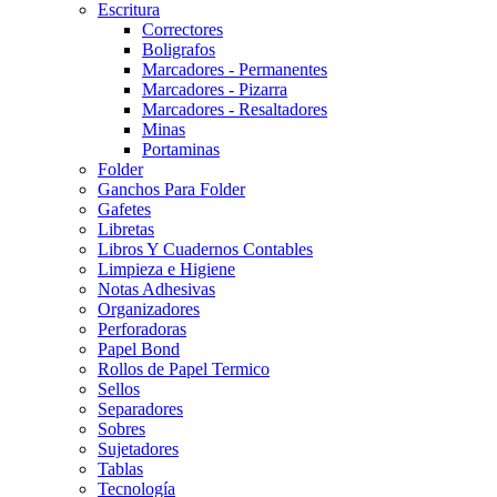
Escritura
Correctores
Boligrafos
Marcadores - Permanentes
Marcadores - Pizarra
Marcadores - Resaltadores
Minas
Portaminas
Folder
Ganchos Para Folder
Gafetes
Libretas
Libros Y Cuadernos Contables
Limpieza e Higiene
Notas Adhesivas
Organizadores
Perforadoras
Papel Bond
Rollos de Papel Termico
Sellos
Separadores
Sobres
Sujetadores
Tablas
Tecnología