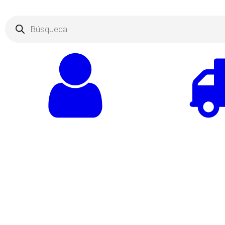
Products
search